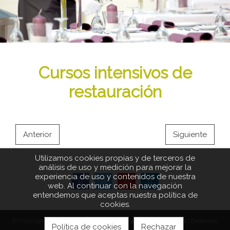
Cursos intensivos de
restauración
Anterior
Siguiente
Utilizamos cookies propias y de terceros de
análisis de uso y medición para mejorar la
experiencia de uso y contenidos de nuestra
web. Al continuar con la navegación
entendemos que aceptas nuestra política de
cookies.
© Copyright 2026 |
Aviso legal
|
Política de privacidad
|
Cookies
| Desarrollo
Política de cookies
Rechazar